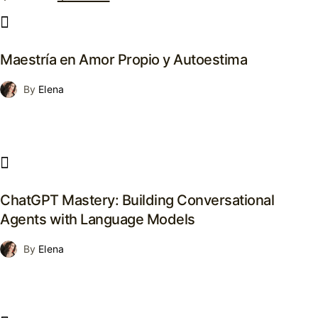
price
price
was:
is:
Maestría en Amor Propio y Autoestima
$39.00.
$29.00.
By
Elena
ChatGPT Mastery: Building Conversational
Agents with Language Models
By
Elena