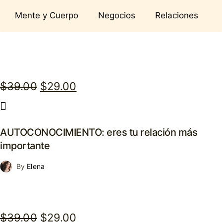
Mente y Cuerpo
Negocios
Relaciones
Original
Current
$
39.00
$
29.00
price
price
was:
is:
AUTOCONOCIMIENTO: eres tu relación más
$39.00.
$29.00.
importante
By
Elena
Original
Current
$
39.00
$
29.00