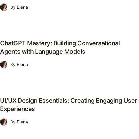
was:
is:
By
Elena
$39.00.
$29.00.
ChatGPT Mastery: Building Conversational
Agents with Language Models
By
Elena
UI/UX Design Essentials: Creating Engaging User
Experiences
By
Elena