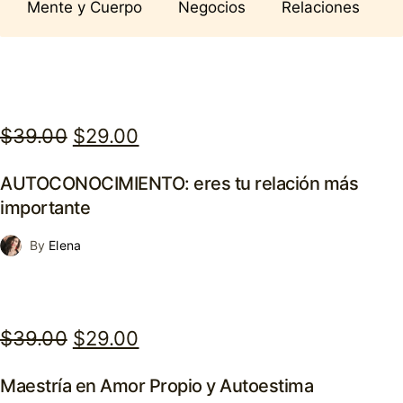
Mente y Cuerpo
Negocios
Relaciones
Original
Current
$
39.00
$
29.00
price
price
AUTOCONOCIMIENTO: eres tu relación más
was:
is:
importante
$39.00.
$29.00.
By
Elena
Original
Current
$
39.00
$
29.00
price
price
Maestría en Amor Propio y Autoestima