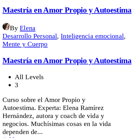
price
price
was:
is:
Maestría en Amor Propio y Autoestima
$39.00.
$29.00.
By
Elena
Desarrollo Personal
,
Inteligencia emocional
,
Mente y Cuerpo
Maestría en Amor Propio y Autoestima
All Levels
3
Curso sobre el Amor Propio y
Autoestima. Experta: Elena Ramírez
Hernández, autora y coach de vida y
negocios. Muchísimas cosas en la vida
dependen de...