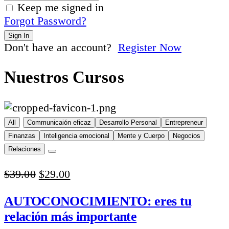
Keep me signed in
Forgot Password?
Sign In
Don't have an account?
Register Now
Nuestros Cursos
All
Communicaión eficaz
Desarrollo Personal
Entrepreneur
Finanzas
Inteligencia emocional
Mente y Cuerpo
Negocios
Relaciones
Original
Current
$
39.00
$
29.00
price
price
was:
is:
AUTOCONOCIMIENTO: eres tu
$39.00.
$29.00.
relación más importante