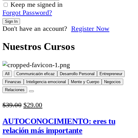
Keep me signed in
Forgot Password?
Sign In
Don't have an account?
Register Now
Nuestros Cursos
All
Communicaión eficaz
Desarrollo Personal
Entrepreneur
Finanzas
Inteligencia emocional
Mente y Cuerpo
Negocios
Relaciones
Original
Current
$
39.00
$
29.00
price
price
was:
is:
AUTOCONOCIMIENTO: eres tu
$39.00.
$29.00.
relación más importante