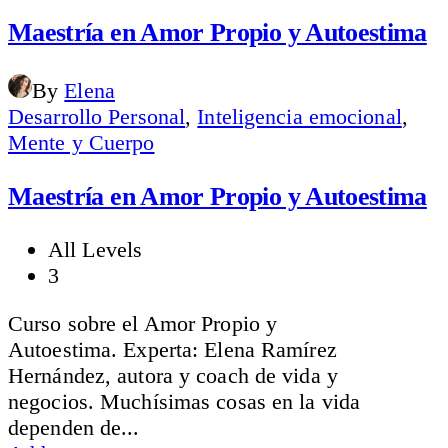
price
price
was:
is:
Maestría en Amor Propio y Autoestima
$39.00.
$29.00.
By
Elena
Desarrollo Personal
,
Inteligencia emocional
,
Mente y Cuerpo
Maestría en Amor Propio y Autoestima
All Levels
3
Curso sobre el Amor Propio y
Autoestima. Experta: Elena Ramírez
Hernández, autora y coach de vida y
negocios. Muchísimas cosas en la vida
dependen de...