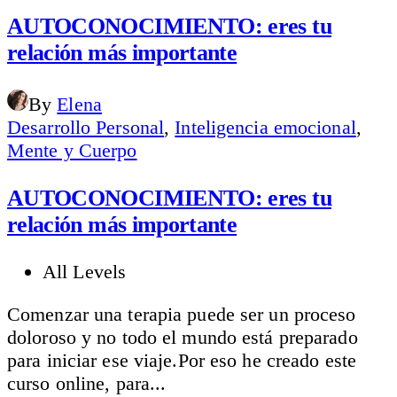
price
price
was:
is:
AUTOCONOCIMIENTO: eres tu
$39.00.
$29.00.
relación más importante
By
Elena
Desarrollo Personal
,
Inteligencia emocional
,
Mente y Cuerpo
AUTOCONOCIMIENTO: eres tu
relación más importante
All Levels
Comenzar una terapia puede ser un proceso
doloroso y no todo el mundo está preparado
para iniciar ese viaje.Por eso he creado este
curso online, para...