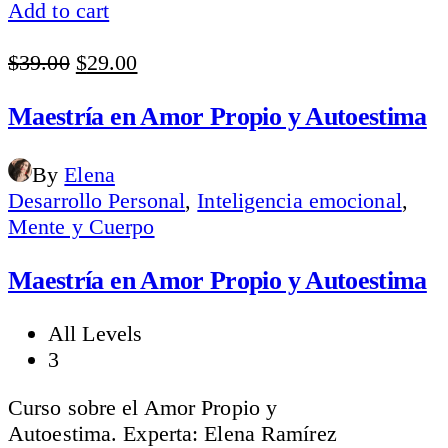
Add to cart
Original
Current
$
39.00
$
29.00
price
price
was:
is:
Maestría en Amor Propio y Autoestima
$39.00.
$29.00.
By
Elena
Desarrollo Personal
,
Inteligencia emocional
,
Mente y Cuerpo
Maestría en Amor Propio y Autoestima
All Levels
3
Curso sobre el Amor Propio y
Autoestima. Experta: Elena Ramírez