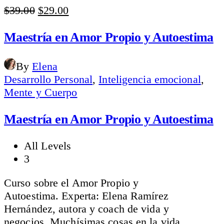
Original
Current
$
39.00
$
29.00
price
price
was:
is:
Maestría en Amor Propio y Autoestima
$39.00.
$29.00.
By
Elena
Desarrollo Personal
,
Inteligencia emocional
,
Mente y Cuerpo
Maestría en Amor Propio y Autoestima
All Levels
3
Curso sobre el Amor Propio y
Autoestima. Experta: Elena Ramírez
Hernández, autora y coach de vida y
negocios. Muchísimas cosas en la vida