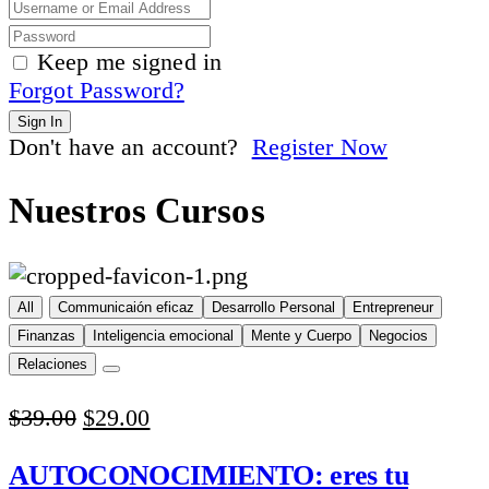
Keep me signed in
Forgot Password?
Sign In
Don't have an account?
Register Now
Nuestros Cursos
All
Communicaión eficaz
Desarrollo Personal
Entrepreneur
Finanzas
Inteligencia emocional
Mente y Cuerpo
Negocios
Relaciones
Original
Current
$
39.00
$
29.00
price
price
was:
is:
AUTOCONOCIMIENTO: eres tu